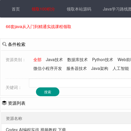
首页
领取100积分
领取本站源码
Java学习路线
66套java从入门到精通实战课程领取
条件检索
资源类别：
全部
Java技术
数据库技术
Python技术
Web
微信小程序开发
服务器技术
Java架构
人工智能
关键词：
资源列表
资源名称
Codex AI编程实战 视频教程 下载