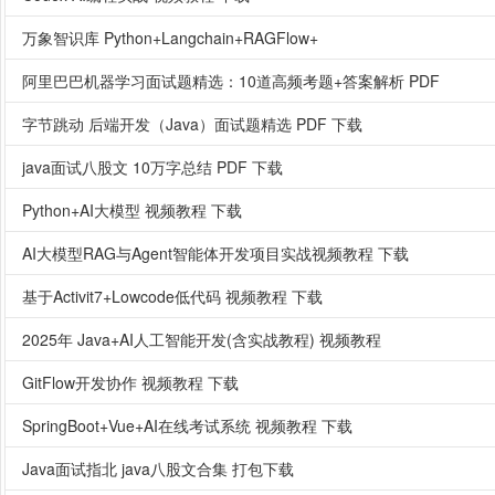
万象智识库 Python+Langchain+RAGFlow+
阿里巴巴机器学习面试题精选：10道高频考题+答案解析 PDF
字节跳动 后端开发（Java）面试题精选 PDF 下载
java面试八股文 10万字总结 PDF 下载
Python+AI大模型 视频教程 下载
AI大模型RAG与Agent智能体开发项目实战视频教程 下载
基于Activit7+Lowcode低代码 视频教程 下载
2025年 Java+AI人工智能开发(含实战教程) 视频教程
GitFlow开发协作 视频教程 下载
SpringBoot+Vue+AI在线考试系统 视频教程 下载
Java面试指北 java八股文合集 打包下载